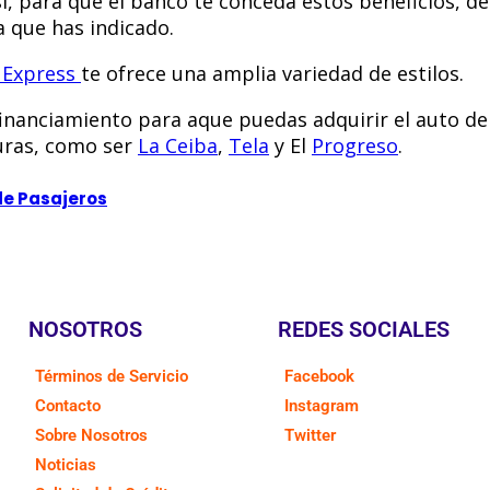
sí, para que el banco te conceda estos beneficios, 
a que has indicado.
 Express
te ofrece una amplia variedad de estilos.
inanciamiento para aque puedas adquirir el auto de 
uras, como ser
La Ceiba
,
Tela
y El
Progreso
.
de Pasajeros
NOSOTROS
REDES SOCIALES
Términos de Servicio
Facebook
Contacto
Instagram
Sobre Nosotros
Twitter
Noticias