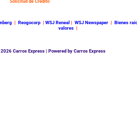
Solicitud de Crédito
mberg
|
Reogocorp
|
WSJ Reneal
|
WSJ Newspaper
|
Bienes raí
valores
|
 2026 Carros Express | Powered by Carros Express