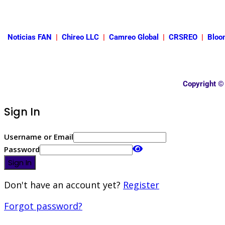
Noticias FAN
|
Chireo LLC
|
Camreo Global
|
CRSREO
|
Bloo
Copyright ©
Sign In
Username or Email
Password
Sign In
Don't have an account yet?
Register
Forgot password?