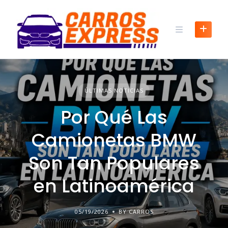
ÚLTIMAS NOTICIAS
Por Qué Las
Camionetas BMW
Son Tan Populares
en Latinoamérica
05/19/2026
BY CARROS